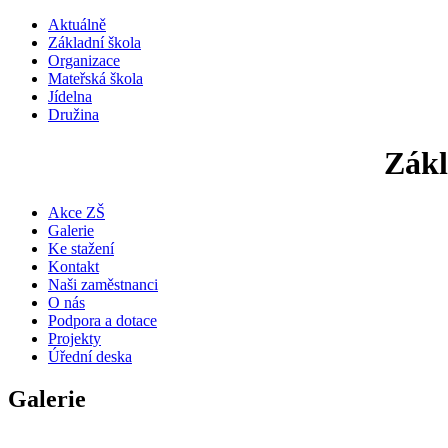
Aktuálně
Základní škola
Organizace
Mateřská škola
Jídelna
Družina
Zákl
Akce ZŠ
Galerie
Ke stažení
Kontakt
Naši zaměstnanci
O nás
Podpora a dotace
Projekty
Úřední deska
Galerie