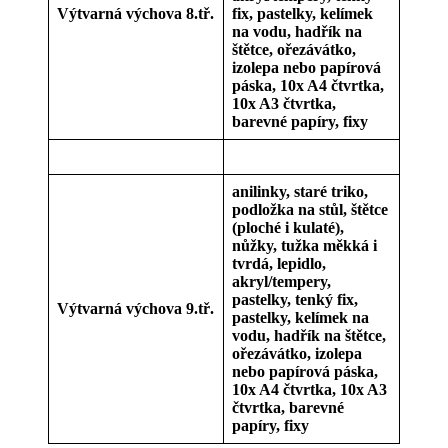
Výtvarná výchova 8.tř.
fix, pastelky, kelímek
na vodu, hadřík na
štětce, ořezávátko,
izolepa nebo papírová
páska, 10x A4 čtvrtka,
10x A3 čtvrtka,
barevné papíry, fixy
anilinky, staré triko,
podložka na stůl, štětce
(ploché i kulaté),
nůžky, tužka měkká i
tvrdá, lepidlo,
akryl/tempery,
pastelky, tenký fix,
Výtvarná výchova 9.tř.
pastelky, kelímek na
vodu, hadřík na štětce,
ořezávátko, izolepa
nebo papírová páska,
10x A4 čtvrtka, 10x A3
čtvrtka, barevné
papíry, fixy