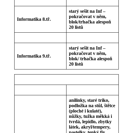
starý sešit na Inf –
pokračovat v něm,
Informatika 8.tř.
blok/trhačka alespoň
20 listů
starý sešit na Inf –
pokračovat v něm,
Informatika 9.tř.
blok/ trhačka alespoň
20 listů
anilinky, staré triko,
podložka na stůl, štětce
(ploché i kulaté),
nůžky, tužka měkká i
tvrdá, lepidlo, zbytky
látek, akryl/tempery,
pastelky, tenký fix,