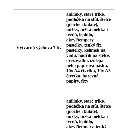
anilinky, staré triko,
podložka na stůl, štětce
(ploché i kulaté),
nůžky, tužka měkká i
tvrdá, lepidlo,
akryl/tempery,
pastelky, tenký fix,
Výtvarná výchova 7.tř.
pastelky, kelímek na
vodu, hadřík na štětce,
ořezávátko, izolepa
nebo papírová páska,
10x A4 čtvrtka, 10x A3
čtvrtka, barevné
papíry, fixy
anilinky, staré triko,
podložka na stůl, štětce
(ploché i kulaté),
nůžky, tužka měkká i
tvrdá, lepidlo,
akryl/tempery, tenký