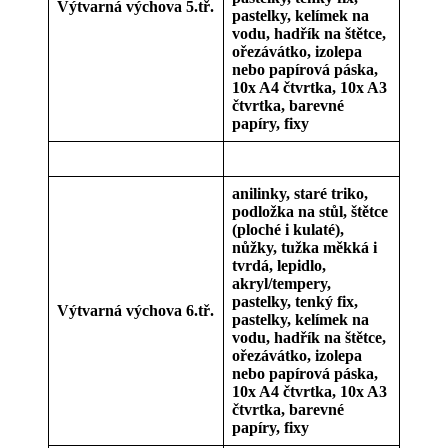
Výtvarná výchova 5.tř.
pastelky, kelímek na
vodu, hadřík na štětce,
ořezávátko, izolepa
nebo papírová páska,
10x A4 čtvrtka, 10x A3
čtvrtka, barevné
papíry, fixy
anilinky, staré triko,
podložka na stůl, štětce
(ploché i kulaté),
nůžky, tužka měkká i
tvrdá, lepidlo,
akryl/tempery,
pastelky, tenký fix,
Výtvarná výchova 6.tř.
pastelky, kelímek na
vodu, hadřík na štětce,
ořezávátko, izolepa
nebo papírová páska,
10x A4 čtvrtka, 10x A3
čtvrtka, barevné
papíry, fixy