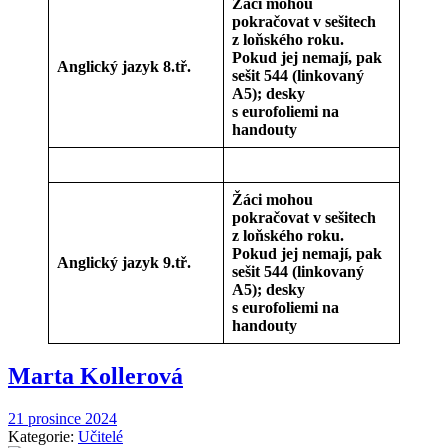
Žáci mohou
pokračovat v sešitech
z loňského roku.
Pokud jej nemají, pak
Anglický jazyk 8.tř.
sešit 544 (linkovaný
A5); desky
s eurofoliemi na
handouty
Žáci mohou
pokračovat v sešitech
z loňského roku.
Pokud jej nemají, pak
Anglický jazyk 9.tř.
sešit 544 (linkovaný
A5); desky
s eurofoliemi na
handouty
Marta Kollerová
21 prosince 2024
Kategorie:
Učitelé