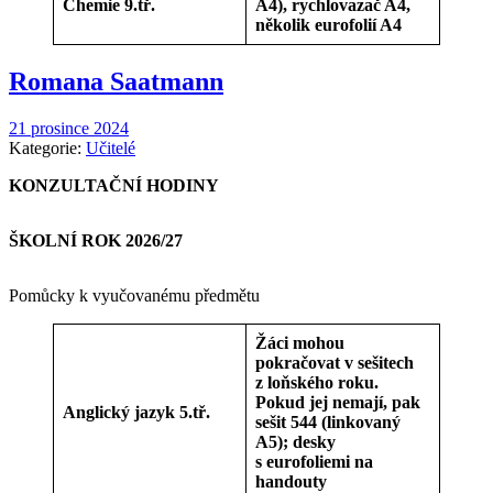
Chemie 9.tř.
A4), rychlovazač A4,
několik eurofolií A4
Romana Saatmann
21 prosince 2024
Kategorie:
Učitelé
KONZULTAČNÍ HODINY
ŠKOLNÍ ROK 2026/27
Pomůcky k vyučovanému předmětu
Žáci mohou
pokračovat v sešitech
z loňského roku.
Pokud jej nemají, pak
Anglický jazyk 5.tř.
sešit 544 (linkovaný
A5); desky
s eurofoliemi na
handouty