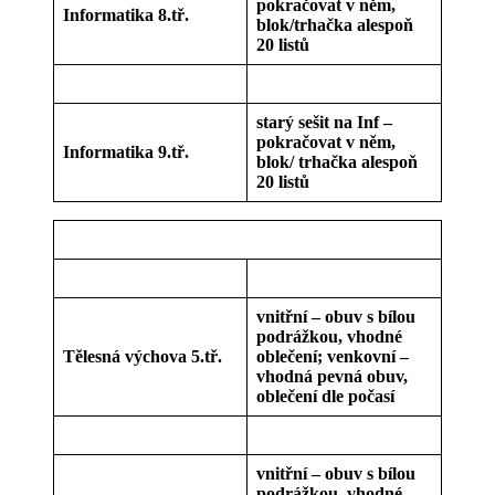
pokračovat v něm,
Informatika 8.tř.
blok/trhačka alespoň
20 listů
starý sešit na Inf –
pokračovat v něm,
Informatika 9.tř.
blok/ trhačka alespoň
20 listů
vnitřní – obuv s bílou
podrážkou, vhodné
Tělesná výchova 5.tř.
oblečení; venkovní –
vhodná pevná obuv,
oblečení dle počasí
vnitřní – obuv s bílou
podrážkou, vhodné