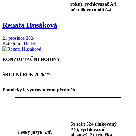
roku), rychlovazač A4,
několik eurofolií A4
Renata Husáková
21 prosince 2024
Kategorie:
Učitelé
KONZULTAČNÍ HODINY
ŠKOLNÍ ROK 2026/27
Pomůcky k vyučovanému předmětu
5x sešit 524 (linkovaný
A5), rychlovazač
Český jazyk 5.tř.
plastový, 2x trhačka,